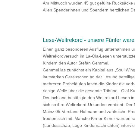
Am Mittwoch wurden 45 gut gefüllte Rucksäcke 
Allen Spenderinnen und Spendern herzlichen D
Lese-Weltrekord - unsere Fünfer ware
Einen ganz besonderen Ausflug unternahmen un
Weltrekordversuch im La-Ola-Lesen unterstütz
Kindern den Autor Stefan Gemmel.
Gemmel las zunächst ein Kapitel aus „Soul Wing
lautstarken Geräuschen an der Lesung beteiligen
mehreren Probeläufen lasen die Kinder die vorbe
riesige Welle über die gesamte Tribüne. Olaf K
Deutschland bestätigte den Weltrekord Lesen i
sich so ihre Weltrekord-Urkunden verdient. De
Mainz 05-Vorstand Hofmann und zahlreiche Pres
freuten sich mit. Manche Kirner Kirner wurden 
(Landesschau, Logo-Kindernachrichten) intervi