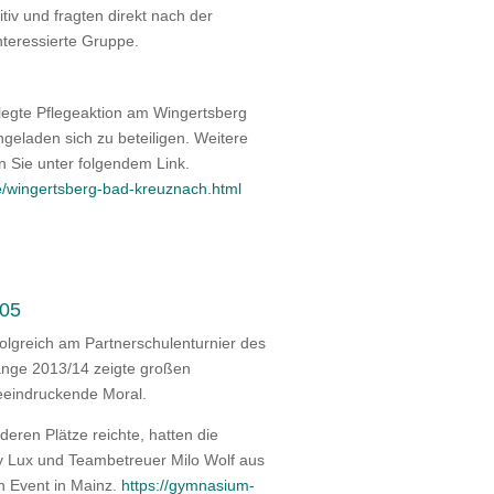
iv und fragten direkt nach der
nteressierte Gruppe.
legte Pflegeaktion am Wingertsberg
ingeladen sich zu beteiligen. Weitere
n Sie unter folgendem Link.
ise/wingertsberg-bad-kreuznach.html
 05
lgreich am Partnerschulenturnier des
änge 2013/14 zeigte großen
beeindruckende Moral.
eren Plätze reichte, hatten die
ny Lux und Teambetreuer Milo Wolf aus
n Event in Mainz.
https://gymnasium-