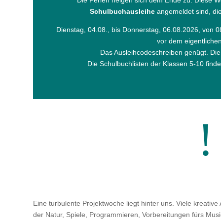
Die Ferien neigen sich dem Ende zu. Diese Woc
Schulbuchausleihe
angemeldet sind, die
Dienstag, 04.08., bis Donnerstag, 06.08.2026, von 0
vor dem eigentliche
Das Ausleihcodeschreiben genügt. Die 
Die Schulbuchlisten der Klassen 5-10 find
!
Eine turbulente Projektwoche liegt hinter uns. Viele kreative 
der Natur, Spiele, Programmieren, Vorbereitungen fürs Mus