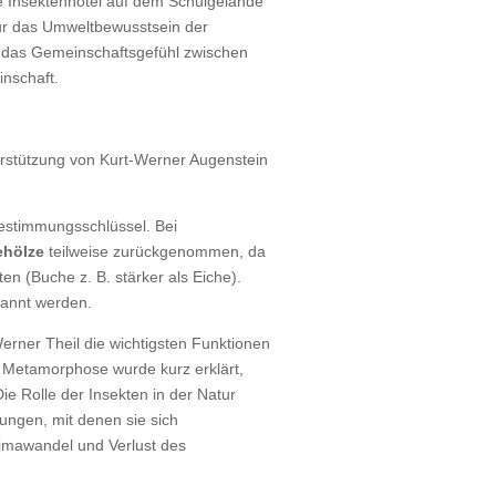
ße Insektenhotel auf dem Schulgelände
nur das Umweltbewusstsein der
h das Gemeinschaftsgefühl zwischen
inschaft.
erstützung von Kurt-Werner Augenstein
stimmungsschlüssel. Bei
ehölze
teilweise zurückgenommen, da
en (Buche z. B. stärker als Eiche).
kannt werden.
Werner Theil die wichtigsten Funktionen
r Metamorphose wurde kurz erklärt,
ie Rolle der Insekten in der Natur
ngen, mit denen sie sich
imawandel und Verlust des