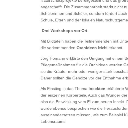
Naturschutzprojekte bereitgestellt und das gro
angeschafft. Die Zusammenarbeit stärkt nicht 
Schülerinnen und Schüler, sondern fördert auc
Schule, Eltern und der lokalen Naturschutzgeme
Drei Workshops vor Ort
Mit Bildtafeln haben die Teilnehmenden mit Unt
die vorkommenden
Orchideen
leicht erkannt.
Jörg Homann erklärte den Umgang mit einem Be
Pflegemaßnahmen für die Orchideen werden
G
sie die Kräuter mehr oder weniger stark beschatt
Daher sollten die Gehölze vor der Entnahme er
Als Einstieg in das Thema
Insekten
erläuterte 
der einzelnen Körperteile. Auch das Wunder de
also die Entwicklung vom Ei zum neuen Insekt. D
wurde ebenso besprochen wie die Herausforderu
auseinandersetzen müssen, wie zum Beispiel Kl
Lebensraums.