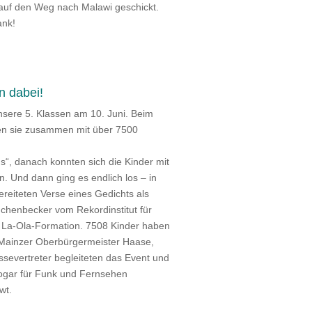
auf den Weg nach Malawi geschickt.
ank!
n dabei!
sere 5. Klassen am 10. Juni. Beim
ten sie zusammen mit über 7500
s“, danach konnten sich die Kinder mit
. Und dann ging es endlich los – in
reiteten Verse eines Gedichts als
uchenbecker vom Rekordinstitut für
n La-Ola-Formation. 7508 Kinder haben
r Mainzer Oberbürgermeister Haase,
severtreter begleiteten das Event und
sogar für Funk und Fernsehen
ewt.