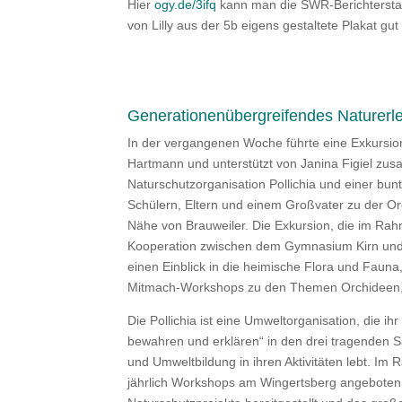
Hier
ogy.de/3ifq
kann man die SWR-Berichterstat
von Lilly aus der 5b eigens gestaltete Plakat gut
Generationenübergreifendes Naturerl
In der vergangenen Woche führte eine Exkursio
Hartmann und unterstützt von Janina Figiel zus
Naturschutzorganisation Pollichia und einer bu
Schülern, Eltern und einem Großvater zu der Or
Nähe von Brauweiler. Die Exkursion, die im Ra
Kooperation zwischen dem Gymnasium Kirn und de
einen Einblick in die heimische Flora und Fauna
Mitmach‑Workshops zu den Themen Orchideen, 
Die Pollichia ist eine Umweltorganisation, die ih
bewahren und erklären“ in den drei tragenden 
und Umweltbildung in ihren Aktivitäten lebt. I
jährlich Workshops am Wingertsberg angeboten, f