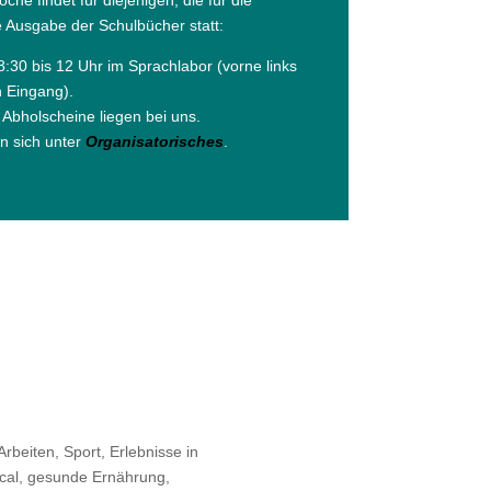
he findet für diejenigen, die für die
 Ausgabe der Schulbücher statt:
8:30 bis 12 Uhr im Sprachlabor (vorne links
n Eingang).
Abholscheine liegen bei uns.
en sich unter
Organisato
r
isches
.
Arbeiten, Sport, Erlebnisse in
ical, gesunde Ernährung,