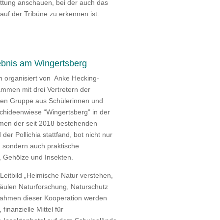
tung anschauen, bei der auch das
 auf der Tribüne zu erkennen ist.
ebnis am Wingertsberg
n organisiert von Anke Hecking-
ammen mit drei Vertretern der
nten Gruppe aus Schülerinnen und
chideenwiese “Wingertsberg” in der
hmen der seit 2018 bestehenden
r Pollichia stattfand, bot nicht nur
, sondern auch praktische
Gehölze und Insekten.
r Leitbild „Heimische Natur verstehen,
Säulen Naturforschung, Naturschutz
m Rahmen dieser Kooperation werden
inanzielle Mittel für