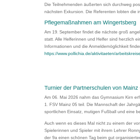
Die Teilnehmenden äußerten sich durchweg posit
nächsten Exkursion. Die Referenten lobten die i
Pflegemaßnahmen am Wingertsberg
Am 19. September findet die nächste groß ange
statt. Alle Helferinnen und Helfer sind herzlich e
Informationen und die Anmeldemöglichkeit finde
https://www.pollichia.de/aktivitaeten/arbeitskre
Turnier der Partnerschulen von Mainz
Am 06. Mai 2026 nahm das Gymnasium Kirn erfo
1. FSV Mainz 05 teil. Die Mannschaft der Jahrg
sportlichen Einsatz, mutigen Fußball und eine 
Auch wenn es dieses Mal nicht zu einem der vord
Spielerinnen und Spieler mit ihrem Lehrer Ron
der 9a einen schönen Tag beim gut organisierte