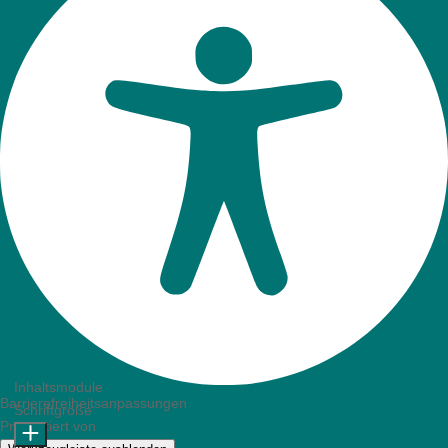
Inhaltsmodule
Barrierefreiheitsanpassungen
Schriftgröße
Präsentiert von
OneTap