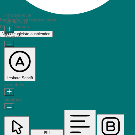
Inhaltsmodule
Barrierefreiheitsanpassungen
Schriftgröße
Präsentiert von
OneTap
Werkzeugleiste ausblenden
Standard
Lesbare Schrift
Zeilenhöhe
Standard