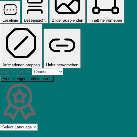
Leselinie
Leseansicht
Bilder ausblenden
Inhalt hervorheben
Animationen stoppen
Links hervorheben
Skip To Content
Einstellungen zurücksetzen